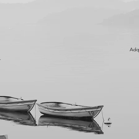
Adq
.