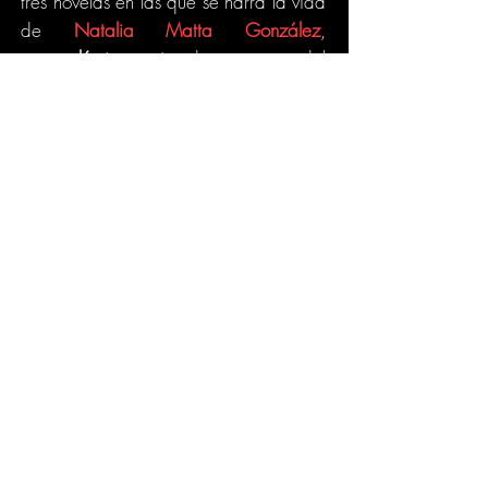
tres novelas en las que se narra la vida
de
Natalia Matta González
,
una
polémica
mujer
de principios del
siglo XX quien fue temida en la
R
evolución Mexicana.
Guiada por espíritus y alimentada por
el odio; impuso su propia justicia bajo
sus propias reglas, matando de
manera sanguinaria a los hombres que
sedientos de poder cometían
actos
atroces con las mujeres y los
niños,
víctimas
del desamparo y
abandono en aquella desafortunada
etapa que manchó de sangre la
historia del pueblo mexicano.