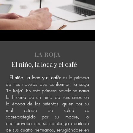
LA ROJA
El niño, la loca y el café
El niño, la loca y el café
: es la primera
de tres novelas que conforman la saga
"La Roja". En esta primera novela se narra
la historia de un niño de seis años en
la
época
de los setentas, quien por su
mal estado de salud es
sobre
protegido
por su madre, lo
que
provoca que se
mantenga
apartado
de sus cuatro hermanos,
refugiándose
en