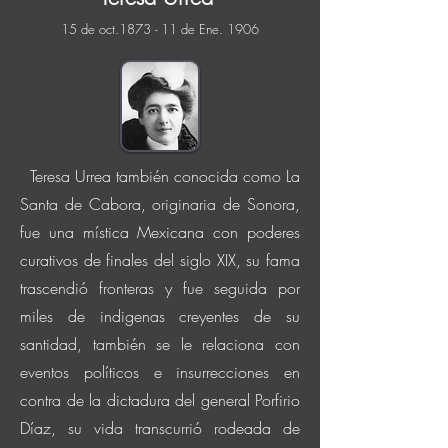
15 de o
ct.1873 - 11 de Ene. 1906
Teresa Urrea también conocida como La
Santa de Cabora, originaria de Sonora,
fue una mística Mexicana con poderes
curativos de finales del siglo XIX, su fama
trascendió fronteras y fue seguida por
miles de indigenas creyentes de su
santidad,
también se le relaciona con
eventos
políticos
e insurrecciones en
contra de la dictadura del general Porfirio
Díaz, su vida transcurrió rodeada de