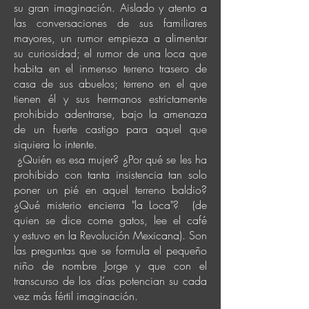
su gran
imaginación. Aislado y atento a
las conversaciones de sus familiares
mayores, u
n rumor empieza a alimentar
su curiosidad; el rumor de una loca que
habita en el inmenso terreno trasero de
casa de sus abuelos; terreno en el que
tienen él y sus hermanos estrictamente
prohibido adentrarse, bajo la amenaza
de un fuerte
castigo para aquel que
siquiera lo intente.
¿Quién es
esa mujer? ¿Por qué se les ha
prohibido con tanta insistencia tan solo
poner un pié en aquel terreno b
aldio?
¿
Qué
misterio encierra "la Loca"?
(de
quien se dice come gatos,
lee
el café
y
estuvo en la Revolución Mexicana). Son
las preguntas que se formula el pequeño
niño de nombre Jorge y que con el
transcurso de los días potencian su cada
vez más fértil imaginación.