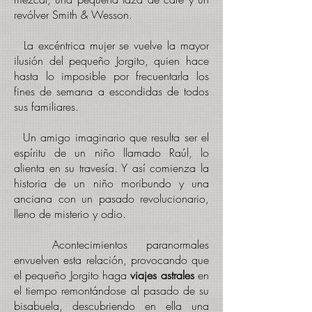
revólver Smith & Wesson.
L
a excéntrica mujer se vuelve la mayor
ilusión del pequeño Jorgito, quien hace
hasta lo imposible por frecuentarla los
fines de semana a escondidas de todos
sus familiares.
Un amigo imaginario que resulta ser el
espíritu de un niño llamado Raúl, lo
alienta en su travesía. Y así comienza la
historia de un niño moribundo y una
anciana con un pasado revolucionario,
lleno de misterio y odio.
Acontecimientos paranormales
envuelven esta relación, provocando que
el pequeño Jorgito haga
viajes astrales
en
el tiempo remontándose al pasado de su
bisabuela, descubriendo en ella una