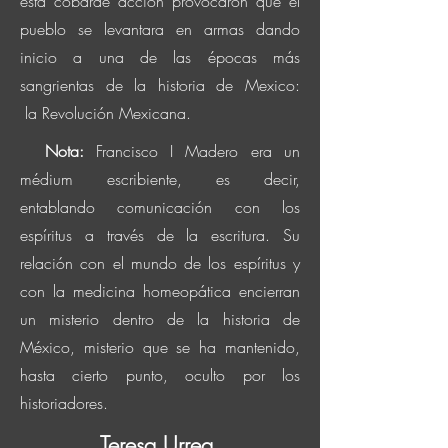
esta
cobarde
acción
provocaron
que el
pueblo se levantara en armas dando
inicio a una de las épocas más
sangrientas
de la historia de Mexico:
la
Revolución Mexicana.
Nota:
Francisco I Madero era un
médium escribiente, es decir,
entablando
comunicación
con los
espíritus a través de la escritura. Su
relación con el mundo de los espíritus y
con la medicina homeopática encierran
un misterio dentro de la historia de
México, misterio que se ha mantenido,
hasta cierto punto, oculto por los
historiadores.
Teresa Urrea