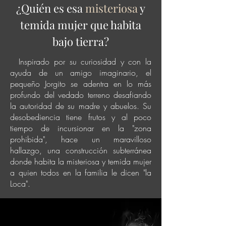
¿Quién es esa
misteriosa
y
temida mujer que habita
bajo tierra?
Inspirado por su curiosidad y con la
ayuda de un amigo imaginario, el
pequeño Jorgito se adentra en lo más
profundo del vedado terreno desafiando
la autoridad de su madre y abuelos. Su
desobediencia tiene frutos y al poco
tiempo de incursionar en la "zona
prohibida", hace un maravilloso
hallazgo, una construcción subterránea
donde habita la misteriosa y temida mujer
a quien todos en la familia le dicen "la
Loca".