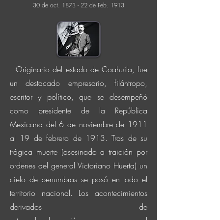
30 de oct. 1873 - 22 de Feb. 1913
Originario del estado de Coahuila, fue
un destacado empresario, filántropo,
escritor y
político, que se desempeñó
como presidente de la República
Mexicana del 6 de noviembre de 1911
al 19 de febrero de 1913. Tras de su
trágica muerte (asesinado a
traición
por
ordenes del general Victoriano Huerta) un
cielo de penumbras se posó
en todo el
territorio nacional
.
Los
acontecimientos
derivados de