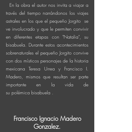
En la obra el autor nos invita a viajar a
través del tiempo
narrándonos
los viajes
astrales en los que el pequeño Jorgito se
ve involucrado y que le permiten convivir
en diferentes etapas con "Natalia", su
bisabuela. Durante estos acontecimientos
sobrenaturales el pequeño Jorgito convive
con dos
místicos
personajes de la historia
mexicana Teresa Urrea y Francisco I.
Madero,
mismos que resultan ser parte
importante en la vida de
su
polémica
bisabuela
.
Francisco Ignacio Madero
Gonzalez.