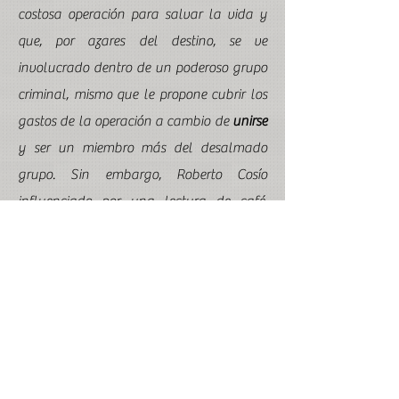
costosa operación para salvar la vida y
que, por azares del destino, se ve
involucrado dentro de un poderoso grupo
criminal, mismo que le propone cubrir los
gastos de la operación a cambio de
unirse
y ser un miembro más del desalmado
grupo. Sin embargo, Roberto Cosío
influenciado por una lectura de café,
decide actuar con
valores y principios
,
rechazando la propuesta, poniendo en
riesgo su vida y dejando en manos de
Dios la salud de su amado hijo.