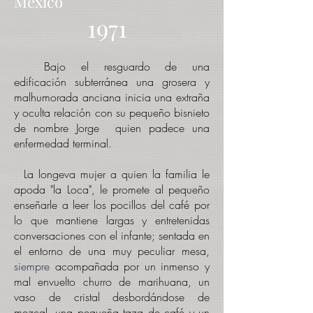
México
1971
Bajo el resguardo de una
edificación
subterránea una grosera y
malhumorada anciana inicia una extraña
y oculta relación con su pequeño bisnieto
de nombre
Jorge
quien
padece una
enfermedad terminal
.
La
longeva
mujer a quien la familia le
apoda "la Loca", le promete
al
pequeño
enseñarle a leer los
pocillos
del café por
lo que mantiene largas y entretenidas
conversaciones con el infante; sentada en
el entorno de una muy peculiar mesa,
siempre
acompañada por un inmenso y
mal envuelto churro de marihuana, un
vaso de cristal desbordándose de
mezcal, una pequeña taza de café y un