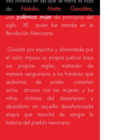
tres novelas en las que se narra la vida
de
Natalia Matta González
,
una
polémica
mujer
de principios del
siglo XX quien fue temida en la
R
evolución Mexicana.
Guiada por espíritus y alimentada por
el odio; impuso su propia justicia bajo
sus propias reglas, matando de
manera sanguinaria a los hombres que
sedientos de poder cometían
actos
atroces con las mujeres y los
niños,
víctimas
del desamparo y
abandono en aquella desafortunada
etapa que manchó de sangre la
historia del pueblo mexicano.