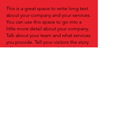
This is a great space to write long text
about your company and your services.
You can use this space to go into a
little more detail about your company.
Talk about your team and what services
you provide. Tell your visitors the story
of how you came up with the idea for
your business and what makes you
different from your competitors. Make
your company stand out and show your
visitors who you are.
CONTACTA AL
AUTOR